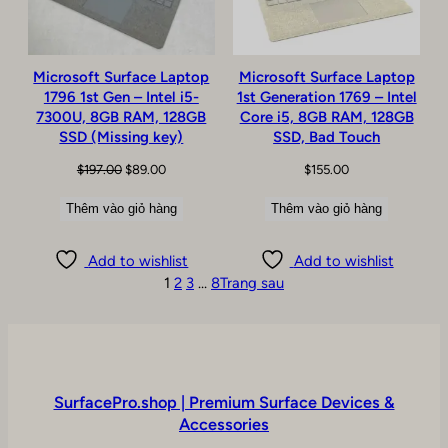
Microsoft Surface Laptop
Microsoft Surface Laptop
1796 1st Gen – Intel i5-
1st Generation 1769 – Intel
7300U, 8GB RAM, 128GB
Core i5, 8GB RAM, 128GB
SSD (Missing key)
SSD, Bad Touch
Giá
Giá
$
197.00
$
89.00
$
155.00
gốc
hiện
Thêm vào giỏ hàng
Thêm vào giỏ hàng
là:
tại
$197.00.
là:
$89.00.
Add to wishlist
Add to wishlist
1
2
3
…
8
Trang sau
SurfacePro.shop | Premium Surface Devices &
Accessories