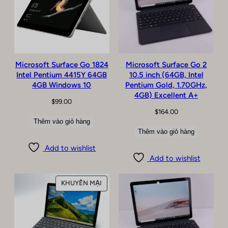
Microsoft Surface Go 1824
Microsoft Surface Go 2
Intel Pentium 4415Y 64GB
10.5 inch (64GB, Intel
4GB Windows 10
Pentium Gold, 1.70GHz,
4GB) Excellent A+
$
99.00
$
164.00
Thêm vào giỏ hàng
Thêm vào giỏ hàng
Add to wishlist
Add to wishlist
SẢN
KHUYẾN MẠI
PHẨM
ĐANG
GIẢM
GIÁ