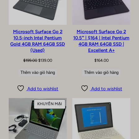
Microsoft Surface Go 2
Microsoft Surface Go 2
10.5-inch Intel Pentium
10.5″ | $164 | Intel Pentium
Gold 4GB RAM 64GB SSD
4GB RAM 64GB SSD |
(Used)
Excellent A+
Giá
Giá
$
199.00
$
139.00
$
164.00
gốc
hiện
Thêm vào giỏ hàng
Thêm vào giỏ hàng
là:
tại
$199.00.
là:
$139.00.
Add to wishlist
Add to wishlist
SẢN
KHUYẾN MẠI
PHẨM
ĐANG
GIẢM
GIÁ