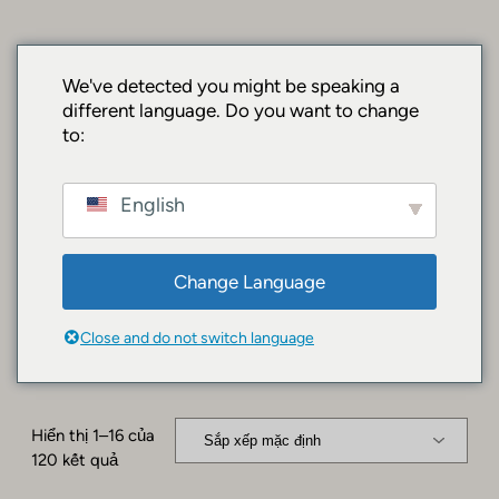
Chuyển
đến
phần
SurfacePro.shop
We've detected you might be speaking a
nội
different language. Do you want to change
| Premium
dung
to:
Surface Devices
English
& Accessories
Change Language
Tổng quan
/ Surface Brands
Close and do not switch language
Surface Brands
Hiển thị 1–16 của
120 kết quả