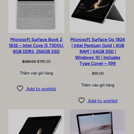
GIẢM
GIÁ
Microsoft Surface Book 2
Microsoft Surface Go 1824
1832 – Intel Core i5 7300U,
| Intel Pentium Gold | 4GB
8GB DDR3, 256GB SSD
RAM | 64GB SSD |
Windows 10 | Includes
Giá
Giá
$
269.00
$
199.00
Type Cover – $99
gốc
hiện
Thêm vào giỏ hàng
$
99.00
là:
tại
$269.00.
là:
Thêm vào giỏ hàng
$199.00.
Add to wishlist
Add to wishlist