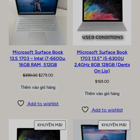
ĐANG
GIẢM
GIÁ
Microsoft Surface Book
Microsoft Surface Book
13.5 1703 – Intel i7-6600u,
1703 13.5″ i5-6300U
16GB RAM, 512GB
2.4GHz 8GB 128GB (Dents
On Lip)
Giá
Giá
$
399.00
$
279.00
$
169.00
gốc
hiện
Thêm vào giỏ hàng
là:
tại
Thêm vào giỏ hàng
$399.00.
là:
$279.00.
Add to wishlist
Add to wishlist
SẢN
SẢN
KHUYẾN MẠI
KHUYẾN MẠI
PHẨM
PHẨM
ĐANG
ĐANG