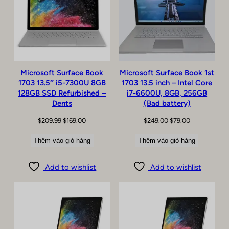
GIẢM
GIẢM
GIÁ
GIÁ
Microsoft Surface Book
Microsoft Surface Book 1st
1703 13.5″ i5-7300U 8GB
1703 13.5 inch – Intel Core
128GB SSD Refurbished –
i7-6600U, 8GB, 256GB
Dents
(Bad battery)
Giá
Giá
Giá
Giá
$
209.99
$
169.00
$
249.00
$
79.00
gốc
hiện
gốc
hiện
Thêm vào giỏ hàng
Thêm vào giỏ hàng
là:
tại
là:
tại
$209.99.
là:
$249.00.
là:
$169.00.
$79.00.
Add to wishlist
Add to wishlist