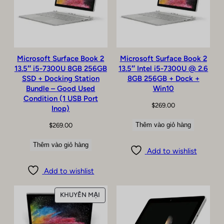
Microsoft Surface Book 2
Microsoft Surface Book 2
13.5″ i5-7300U 8GB 256GB
13.5″ Intel i5-7300U @ 2.6
SSD + Docking Station
8GB 256GB + Dock +
Bundle – Good Used
Win10
Condition (1 USB Port
$
269.00
Inop)
Thêm vào giỏ hàng
$
269.00
Thêm vào giỏ hàng
Add to wishlist
Add to wishlist
SẢN
KHUYẾN MẠI
PHẨM
ĐANG